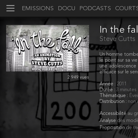
EMISSIONS
DOCU
PODCASTS
COURT
In the fal
Steve Cutts
Un homme tombe d’u
le point sur sa v
une adolescence he
efficace sur le sens
2 949 vues
Année :
2011
Durée :
3 minutes
Thématique :
Évei
Distribution :
non 
Accessibilité
au gr
Analyse
des modè
Proposition
de mo