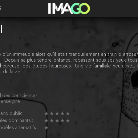
S
l
n immeuble alors qu'il était tranquillement en train d'arroser s
ie ! Depuis sa plus tendre enfance, repassent sous ses yeux tou
ureuse, des études heureuses... Une vie familliale heureuse... Un t
 de la vie.
l des consciences
renseigné
and public :
les dominants :
dèles alternatifs :