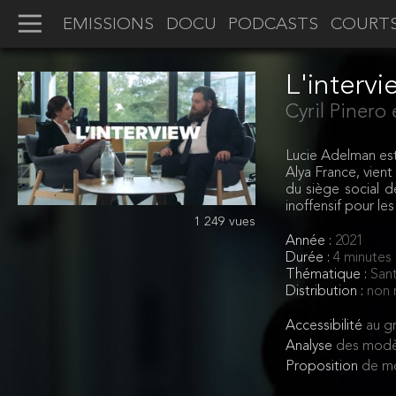
EMISSIONS
DOCU
PODCASTS
COURT
L'intervi
Cyril Pinero
Lucie Adelman est
Alya France, vient
du siège social d
inoffensif pour le
1 249 vues
Année :
2021
Durée :
4 minutes
Thématique :
Sant
Distribution :
non 
Accessibilité
au gr
Analyse
des modè
Proposition
de mo