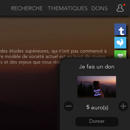
THEMATIQUES
DONS
des études supérieures, qui n’ont pas commencé à
re modèle de société actuel est en bout de course,
 et des enjeux que nous réserve l’avenir... Comment
Je fais un don
175 euros
euro(s)
collectés
Donner
Faire un don