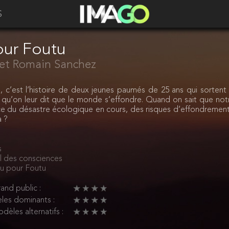
S
our Foutu
et Romain Sanchez
 c’est l’histoire de deux jeunes paumés de 25 ans qui sortent 
ie qu’on leur dit que le monde s’effondre. Quand on sait que not
e du désastre écologique en cours, des risques d’effondrements
a ?
s
l des consciences
u pour Foutu
and public :
les dominants :
dèles alternatifs :