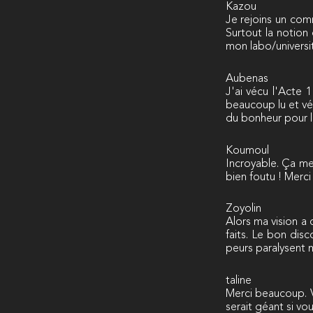
Kazou
Je rejoins un com
Surtout la notion
mon labo/universi
Aubenas
J'ai vécu l'Acte 
beaucoup lu et vé
du bonheur pour l'
Koumoul
Incroyable. Ça me
bien foutu ! Merci
Zoyolin
Alors ma vision a
faits. Le bon disc
peurs paralysent m
taline
Merci beaucoup. V
serait géant si v