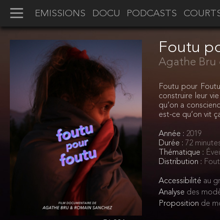
EMISSIONS
DOCU
PODCASTS
COURT
Foutu p
Agathe Bru 
Foutu pour Foutu,
construire leur v
qu’on a conscienc
est-ce qu’on vit ç
Année :
2019
Durée :
72 minute
Thématique :
Évei
Distribution :
Fout
Accessibilité
au gr
Analyse
des modè
Proposition
de mo