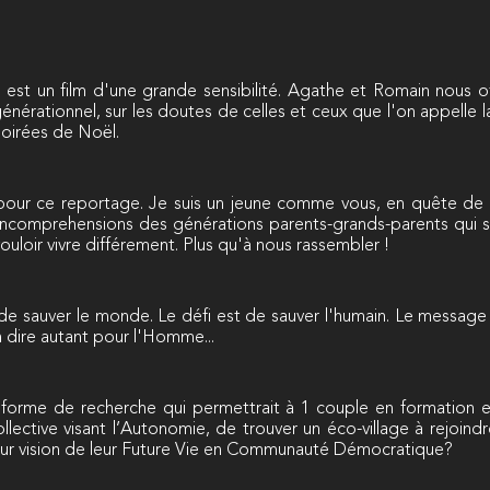
est un film d'une grande sensibilité. Agathe et Romain nous offr
 générationnel, sur les doutes de celles et ceux que l'on appelle 
soirées de Noël.
ur ce reportage. Je suis un jeune comme vous, en quête de qui
l'incomprehensions des générations parents-grands-parents qui so
vouloir vivre différement. Plus qu'à nous rassembler !
 de sauver le monde. Le défi est de sauver l'humain. Le message 
 dire autant pour l'Homme...
teforme de recherche qui permettrait à 1 couple en formation 
collective visant l’Autonomie, de trouver un éco-village à rejoi
 leur vision de leur Future Vie en Communauté Démocratique?