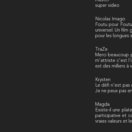
master
super video
Nicolas Imago
Foutu pour Foutu 
universel. Un film
pour les longues 
TraZe
Merci beaucoup po
m'attriste c'est 
est des milliers à 
Krysten
Le défi n'est pas
Je ne peux pas en
Magda
Existe-il une pla
participative et 
vraies valeurs et