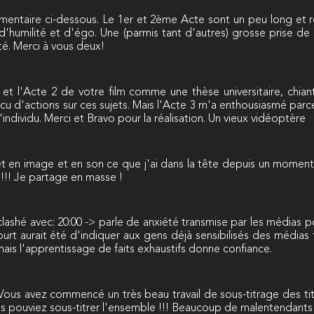
mentaire ci-dessous. Le 1er et 2ème Acte sont un peu long et rép
 d'humilité et d'égo. Une (parmis tant d'autres) grosse prise de
té. Merci à vous deux!
1 et l'Acte 2 de votre film comme une thèse universitaire, chia
cu d'actions sur ces sujets. Mais l'Acte 3 m'a enthousiasmé parc
individu. Merci et Bravo pour la réalisation. Un vieux vidéoptère
t en image et en son ce que j'ai dans la tête depuis un momen
 !!! Je partage en masse !
 clashé avec: 20:00 -> parle de anxiété transmise par les médias
ourt aurait été d'indiquer aux gens déjà sensibilisés des médias 
ais l'apprentissage de faits exhaustifs donne confiance.
ous avez commencé un très beau travail de sous-titrage des tit
ous pouviez sous-titrer l'ensemble !!! Beaucoup de malentendants