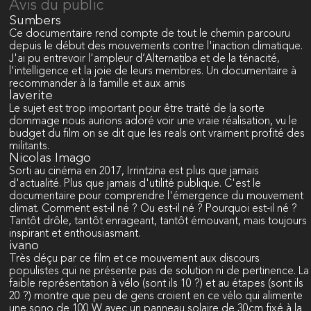
Avis du public
Sumbers
Ce documentaire rend compte de tout le chemin parcouru
depuis le début des mouvements contre l'inaction climatique.
J'ai pu entrevoir l'ampleur d’Alternatiba et de la ténacité,
l'intelligence et la joie de leurs membres. Un documentaire à
recommander à la famille et aux amis
laverite
Le sujet est trop important pour être traité de la sorte
dommage nous aurions adoré voir une vraie réalisation, vu le
budget du film on se dit que les reals ont vraiment profité des
militants.
Nicolas Imago
Sorti au cinéma en 2017, Irrintzina est plus que jamais
d'actualité. Plus que jamais d'utilité publique. C'est le
documentaire pour comprendre l'émergence du mouvement
climat. Comment est-il né ? Ou est-il né ? Pourquoi est-il né ?
Tantôt drôle, tantôt enrageant, tantôt émouvant, mais toujours
inspirant et enthousiasmant.
ivano
Très déçu par ce film et ce mouvement aux discours
populistes qui ne présente pas de solution ni de pertinence. La
faible représentation à vélo (sont ils 10 ?) et au étapes (sont ils
20 ?) montre que peu de gens croient en ce vélo qui alimente
une sono de 100 W avec un panneau solaire de 30cm fixé à la