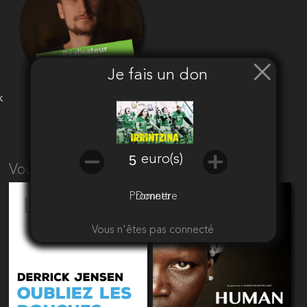
Je fais un don
k
euro(s)
Vous aimerez aussi
Promettre
Donner
Vous n'êtes pas connecté