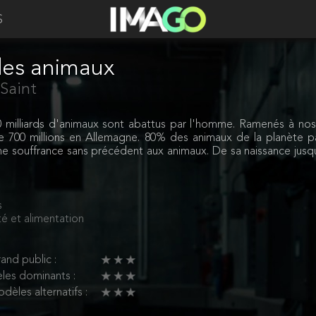
S
des animaux
Saint
milliards d'animaux sont abattus par l'homme. Ramenés à nos p
e 700 millions en Allemagne. 80% des animaux de la planète pa
e une souffrance sans précédent aux animaux. De sa naissance jus
s
é et alimentation
and public :
les dominants :
dèles alternatifs :