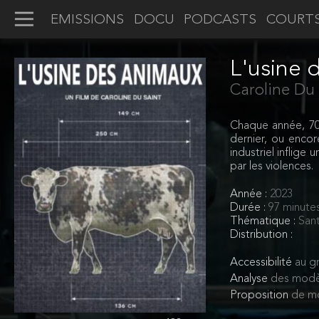
EMISSIONS
DOCU
PODCASTS
COURT
L'usine 
Caroline Du 
Chaque année, 70 
dernier, ou encor
industriel inflig
par les violences.
Année :
2023
Durée :
97 minute
Thématique :
Sant
Distribution :
Accessibilité
au gr
Analyse
des modè
Proposition
de mo