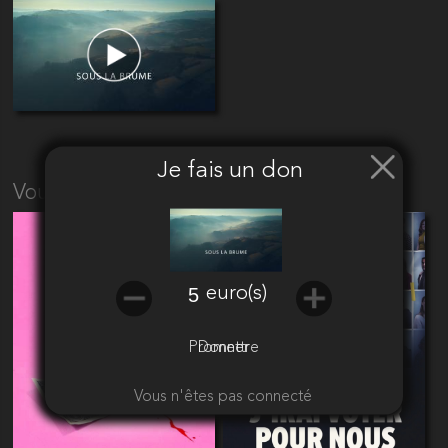
Je fais un don
Vous aimerez aussi
euro(s)
Promettre
Donner
Vous n'êtes pas connecté