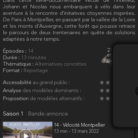
Dans cette série-documentaire vécue de l’intérieur,
Johann et Nicolas nous embarquent à vélo dans leur
Nous vous invitons à la valider
aventure à la rencontre d’initiatives citoyennes inspirées.
en cliquant sur le buton "Envoyer"
du menu "Envoi de l'email de validation"
De Paris à Montpellier, en passant par la vallée de la Loire
et les monts d’Auvergne, cette forêt qui pousse retrace
Puis en suivant la procédure par mail
le parcours de deux trentenaires en quête de solutions
adaptées à notre temps.
27 euros
Épisodes :
14
collectés
Durée :
13 minutes
OK
Faire un don
Thématique :
Alternatives concrètes
Format :
Reportage
Accessibilité
au grand public :
Analyse
des modèles dominants :
Proposition
de modèles alternatifs :
Saison 1
Bande-annonce
14 - Vélocité Montpellier
13 min - 13 mars 2022