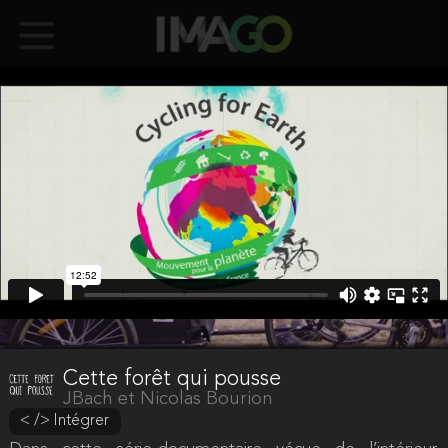
euros
(Soit
0,25 euros + 1,5%)
Valider
Cette forêt qui pousse
JBach et Nicolas Bourion
< /> Intégrer
Attention
Votre adresse mail n'est pas encore validée