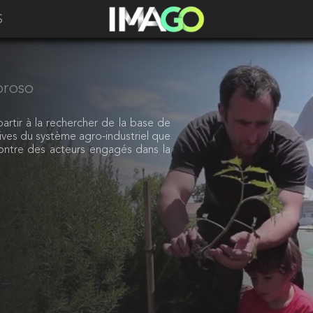
S
broso
partir à la rechercher de la base de
érives du système agro-industriel que
ncontre des acteurs engagés dans la