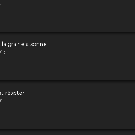
15
 la graine a sonné
015
t résister !
015