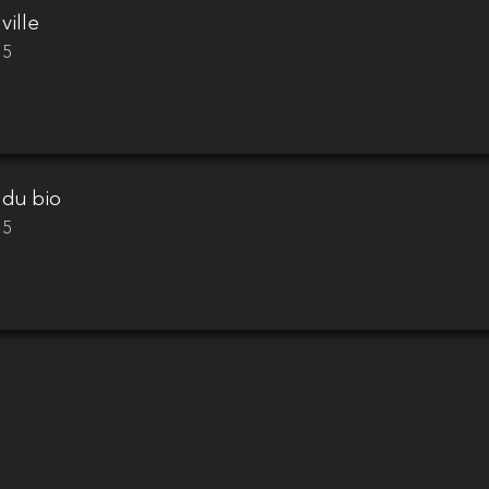
ville
15
 du bio
15