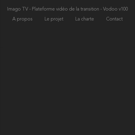
Imago TV - Plateforme vidéo de la transition
- Vodoo v100
A propos
Le projet
La charte
Contact