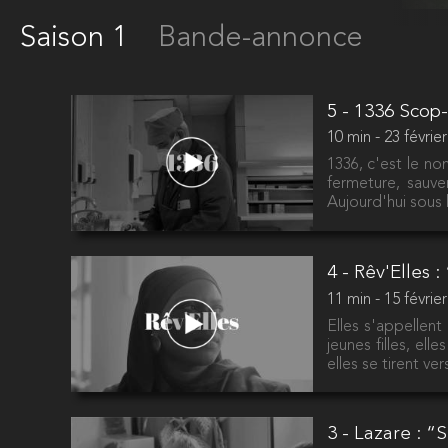
Saison 1
Bande-annonce
5 - 1336 Scop
10 min - 23 févrie
1336, c'est le nom
fermeture, sauver
Aujourd'hui sous 
4 - Rêv'Elles 
11 min - 15 févrie
Elles s'appellen
jeunes filles, el
elles se tirent ve
3 - Lazare : “S