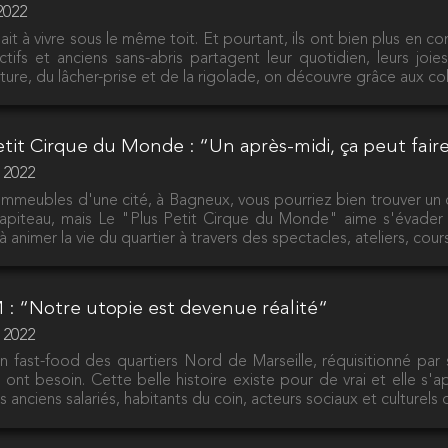
 2022
nait à vivre sous le même toit. Et pourtant, ils ont bien plus en c
tifs et anciens sans-abris partagent leur quotidien, leurs joies
rture, du lâcher-prise et de la rigolade, on découvre grâce aux c
Petit Cirque du Monde : “Un après-midi, ça peut fair
r 2022
’immeubles d'une cité, à Bagneux, vous pourriez bien trouver un 
apiteau, mais Le "Plus Petit Cirque du Monde" aime s'évader et
 à animer la vie du quartier à travers des spectacles, ateliers, cour
M : “Notre utopie est devenue réalité“
r 2022
 un fast-food des quartiers Nord de Marseille, réquisitionné par 
ont besoin. Cette belle histoire existe pour de vrai et elle s'a
es anciens salariés, habitants du coin, acteurs sociaux et culturels 