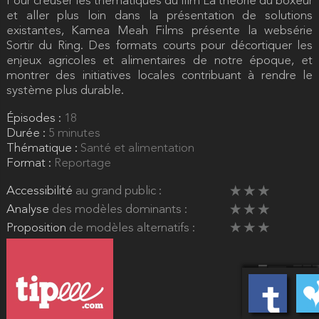
Pour creuser les thématiques du film La théorie du boxeur
et aller plus loin dans la présentation de solutions
Nous vous invitons à la valider
existantes, Kamea Meah Films présente la websérie
en cliquant sur le buton "Envoyer"
du menu "Envoi de l'email de validation"
Sortir du Ring. Des formats courts pour décortiquer les
enjeux agricoles et alimentaires de notre époque, et
Puis en suivant la procédure par mail
montrer des initiatives locales contribuant à rendre le
système plus durable.
Épisodes :
18
Durée :
5 minutes
OK
Thématique :
Santé et alimentation
Format :
Reportage
Accessibilité
au grand public :
Analyse
des modèles dominants :
Proposition
de modèles alternatifs :