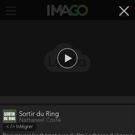
euros
(Soit
0,25 euros + 1,5%)
Valider
Sortir du Ring
Nathanael Coste
< /> Intégrer
Attention
Votre adresse mail n'est pas encore validée