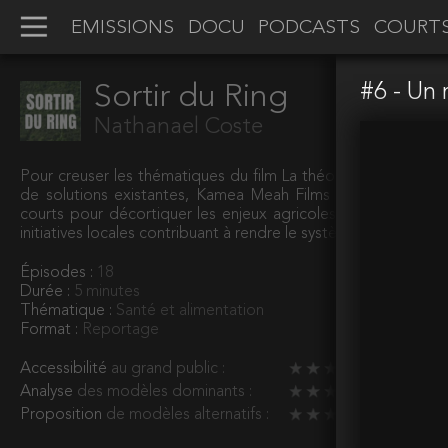
EMISSIONS
DOCU
PODCASTS
COURT
#6 - Un 
Sortir du Ring
Nathanael Coste
Pour creuser les thématiques du film La théorie du boxeur et 
de solutions existantes, Kamea Meah Films présente la web
courts pour décortiquer les enjeux agricoles et alimentair
initiatives locales contribuant à rendre le système plus durable
Épisodes :
18
Durée :
5 minutes
Thématique :
Santé et alimentation
Format :
Reportage
Accessibilité
au grand public :
Analyse
des modèles dominants :
Proposition
de modèles alternatifs :