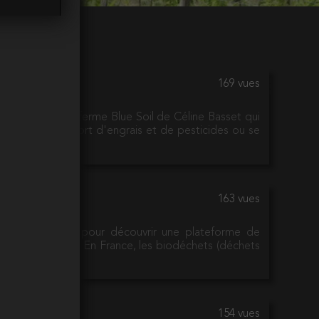
169 vues
boratoire de la ferme Blue Soil de Céline Basset qui
our limiter l'apport d'engrais et de pesticides ou se
t !
163 vues
 dans le Diois pour découvrir une plateforme de
t territoire rural. En France, les biodéchets (déchets
154 vues