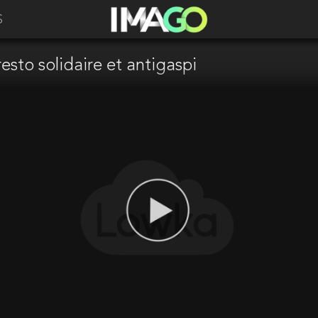
S
resto solidaire et antigaspi
aller plus loin dans la présentation
série Sortir du Ring. Des formats
es de notre époque, et montrer des
.