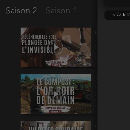
Saison 2
Saison 1
< /> Int
8 - Régénérer 
7 min - 05 février
Dans ce nouvel ép
accompagne les ag
lancer dans une 
7 - Compost : 
6 min - 08 janvier
Dans ce nouvel 
compostage gérée 
verts et les déch
6 - Un resto s