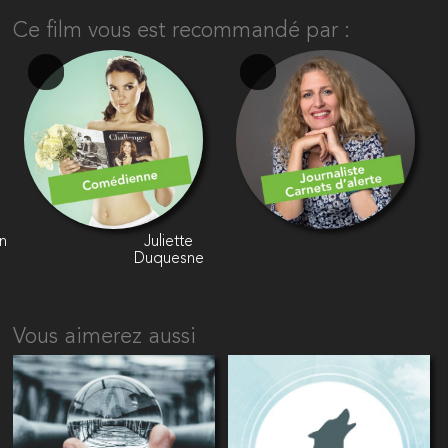
Ce film vous est recommandé par :
n
Juliette
Duquesne
Vous aimerez aussi