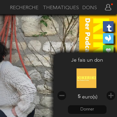
THEMATIQUES
DONS
Je fais un don
Soyez le
euro(s)
premier
Donner
Faire un don