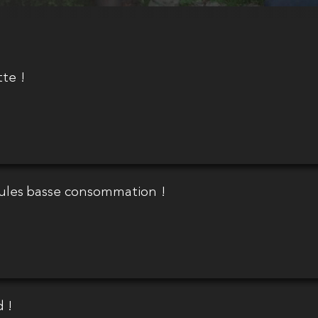
tte !
ules basse consommation !
 !