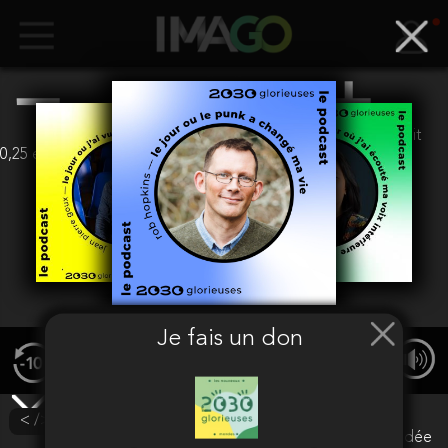
euros
(Soit
0,25 euros + 1,5%)
Valider
Je fais un don
00:00
/ 00:00
< /> Intégrer
Attention
Votre adresse mail n'est pas encore validée