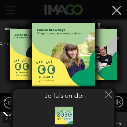
euros
(Soit
0,25 euros + 1,5%)
Valider
Je fais un don
00:00
/ 00:00
< /> Intégrer
Attention
Votre adresse mail n'est pas encore validée