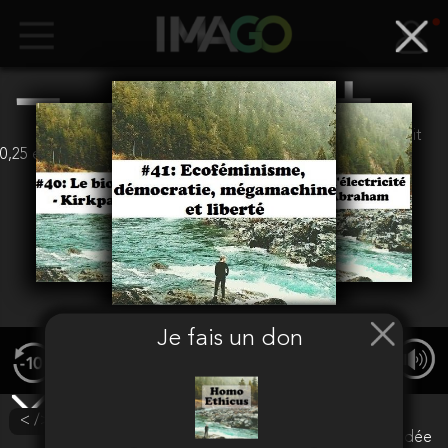
euros
(Soit
0,25 euros + 1,5%)
Valider
Je fais un don
00:00
/ 00:00
< /> Intégrer
Attention
Votre adresse mail n'est pas encore validée