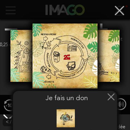
euros
(Soit
0,25 euros + 1,5%)
Valider
Je fais un don
00:00
/ 00:00
< /> Intégrer
Attention
Votre adresse mail n'est pas encore validée